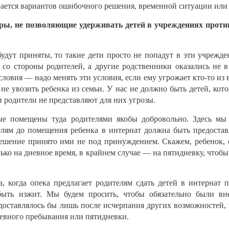
агается вариантов ошибочного решения, временной ситуации или
ы, не позволяющие удерживать детей в учреждениях против 
дут приняты, то такие дети просто не попадут в эти учрежде
 со стороны родителей, а другие родственники оказались не в
ловия — надо менять эти условия, если ему угрожает кто-то из
 не увозить ребенка из семьи. У нас не должно быть детей, кот
 родители не представляют для них угрозы.
ые помещены туда родителями якобы добровольно. Здесь мы 
елям до помещения ребенка в интернат должна быть предостав
решение принято ими не под принуждением. Скажем, ребенок, 
ько на дневное время, в крайнем случае — на пятидневку, чтобы
а, когда опека предлагает родителям сдать детей в интернат 
ыть изжит. Мы будем просить, чтобы обязательно были вне
оставлялось бы лишь после исчерпания других возможностей, и
невного пребывания или пятидневки.