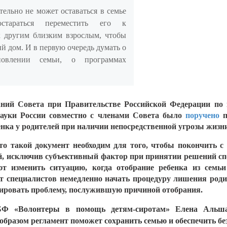
тельно не может оставаться в семье
тараться переместить его к
к другим близким взрослым, чтобы
ий дом. И в первую очередь думать о
новлении семьи, о программах
даний Совета при Правительстве Российской Федерации по 
ауки России совместно с членами Совета было
поручено
енка у родителей при наличии непосредственной угрозы жизни
о такой документ необходим для того, чтобы покончить с
ей, исключив субъективный фактор при принятии решений сп
т изменить ситуацию, когда отобрание ребенка из семь
от специалистов немедленно начать процедуру лишения родит
ировать проблему, послужившую причиной отобрания.
 БФ «Волонтеры в помощь детям-сиротам» Елена Альшан
образом регламент поможет сохранить семью и обеспечить без