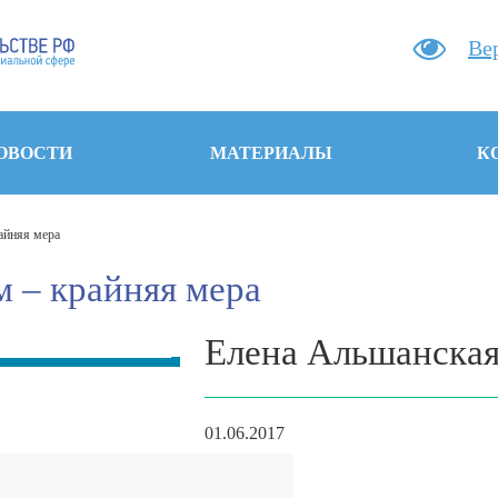
Ве
ОВОСТИ
МАТЕРИАЛЫ
К
айняя мера
м – крайняя мера
Елена Альшанска
01.06.2017