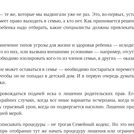
те же, которые мы выдвигали уже не раз. Это, во-первых, ус
еет право выходить в семью, а кто нет. Как принимается решени
 ребенка надо отбирать, какие специалисты должны привлекать
аничение типов угрозы для жизни и здоровья ребенка — исход
ого из них, или вызвана внешними условиями — например, отсу
обходимо изолировать кого-то из членов семьи, в других — оказ
не может оставаться в семье — необходимо постараться перемест
чтобы он не попадал в детский дом. И в первую очередь думат
ки.
овождаться подачей иска о лишении родительских прав. Ег
крайних случаях, когда все иные варианты исчерпаны, когда 
у серьезный урон, когда он подвергается насилию. Лишение пра
ней мерой.
рописывать процедуры – не трогая Семейный кодекс. Но это не
при отобрании тут же начать процедуру лишения или огранич