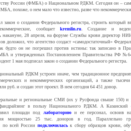
тству России (ФМБА) о Национальном РДКМ. Сегодня он – сам
 ФМБА, похоже, о нем мало что известно, разве что некоммерчески
л закон о создании Федерального регистра, строить который в
некоммерческие, сообщает
kremlin.ru
. Создание и веден
накануне, 28 апреля, на форуме Службы крови директор НИИ
 доложил, что агентство создаст «самодостаточный» Федера
ак будто он не погрешил против истины: так записано в Пра
ФМБА и утвержденных Постановлением Правительства РФ №64
идент 1 мая подписал закон о создании Федерального регистра.
циональный РДКМ устроен иначе, чем традиционное предприят
ммерческих и некоммерческих организаций, а также тысяч
лн руб. и создан этот проект. В нем сегодня 64 451 донор.
еральные и региональные СМИ (их у Русфонда свыше 150) и 
 фандрайзинг в пользу Национального РДКМ. А Казанский 
ставил площади под
лабораторию
и ее персонал, освоив н
ния мощностью 25 тыс. доноров в год. Параллельно г
и по всей России
подключилась
к сбору образцов крови, обу