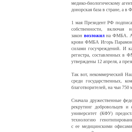
медико‑биологическому аген
донорская база в стране, а в
1 мая Президент РФ подписа
собственности, включая 
закон
возложил
на ФМБА. А 
крови ФМБА Игорь Парамонов
силами госучреждений. И к
регистра, составленных в 
утверждены 12 апреля, а през
Так вот, некоммерческий На
среди государственных, ко
благотворителей, на чьи 750 м
Сначала дружественные фед
рекрутинг добровольцев и
университет (КФУ) предо
технологию генотипирова
с ее медицинскими офисам