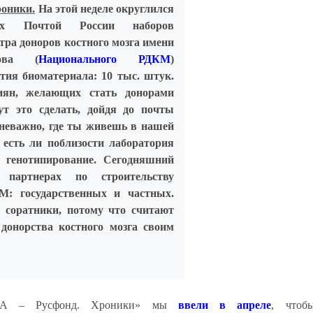
оники.
На этой неделе округлился
ых Почтой России наборов
тра доноров костного мозга имени
ова (
Национального РДКМ
)
тия биоматериала: 10 тыс. штук.
иян, желающих стать донорами
гут это сделать, дойдя до почты
ь неважно, где ты живешь в нашей
 есть ли поблизости лаборатория
 генотипирование. Сегодняшний
партнерах по строительству
М: государственных и частных.
е соратники, потому что считают
 донорства костного мозга своим
БА – Русфонд. Хроники» мы
ввели в апреле
, чтоб