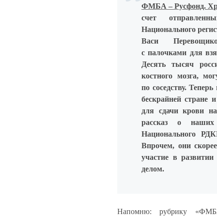
ФМБА – Русфонд. Хр
счет отправленн
Национального регис
Васи Перевощик
с палочками для взя
Десять тысяч росс
костного мозга, мо
по соседству. Тепер
бескрайней стране и
для сдачи крови на
рассказ о наших 
Национального РДК
Впрочем, они скоре
участие в развитии
делом.
Напомню: рубрику «ФМ