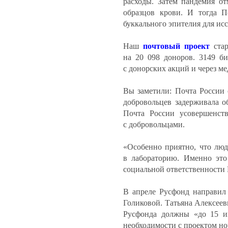
расходы. Затем пандемия от
образцов крови. И тогда 
буккального эпителия для ис
Наш
почтовый проект
стар
на 20 098 доноров. 3149 б
с донорских акций и через м
Вы заметили: Почта России 
добровольцев задерживала об
Почта России усовершенст
с добровольцами.
«Особенно приятно, что люд
в лабораторию. Именно это 
социальной ответственности 
В апреле Русфонд направил
Голиковой. Татьяна Алексее
Русфонда должны «до 15 и
необходимости с проектом но