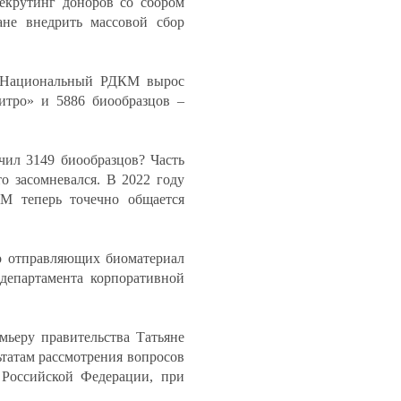
рекрутинг доноров со сбором
не внедрить массовой сбор
ы: Национальный РДКМ вырос
итро» и 5886 биообразцов –
чил 3149 биообразцов? Часть
то засомневался. В 2022 году
М теперь точечно общается
но отправляющих биоматериал
 департамента корпоративной
ьеру правительства Татьяне
татам рассмотрения вопросов
Российской Федерации, при