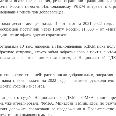
менила всяческие собрания, резко ограничив традиционный 
Почта России помогла Национальному РДКМ впервые в стра
следования генотипов добровольцев.
товал десять месяцев назад. И вот итог за 2021–2022 год
иообразцов поступили через Почту России, 11 063 – от «Инв
едицинские офисы других соратников.
отправила 10 тыс. наборов, а Национальный РДКМ пока полу
ратную отправку, кто-то забыл забрать набор с почты, а кто-
вовала анализ этого движения писем, и Национальный РДК
и стали ответственней: растет число добровольцев, оператив
наша главная задача на 2022 год», – заявила руководитель
Почты России Раиса Ирз.
 запросы о судьбе Национального РДКМ в ФМБА и вице-прем
вна уже отреагировала: ФМБА, Минздрав и Минцифры по резуль
юня доложить согласованные предложения в Правительство 
рмативного правового акта».