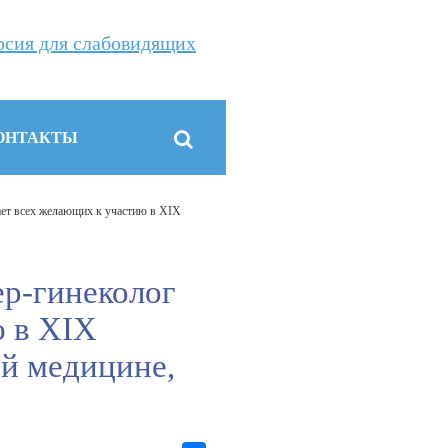
рсия для слабовидящих
ОНТАКТЫ
ает всех желающих к участию в XIX
ер-гинеколог
ю в XIX
й медицине,