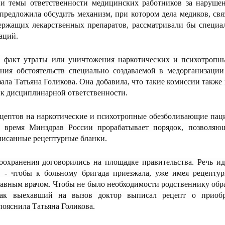
 и темы ответственности медицинских работников за наруше
предложила обсудить механизм, при котором дела медиков, свя
ржащих лекарственных препаратов, рассматривали бы специа
аций.
ть факт утраты или уничтожения наркотических и психотропн
ения обстоятельств специально создаваемой в медорганизации
азала Татьяна Голикова. Она добавила, что такие комиссии такж
 к дисциплинарной ответственности.
ецептов на наркотические и психотропные обезболивающие паци
ее время Минздрав России прорабатывает порядок, позвол
писанные рецептурные бланки.
охранения договорились на площадке правительства. Речь ид
 - чтобы к больному бригада приезжала, уже имея рецепту
лавным врачом. Чтобы не было необходимости родственнику обр
как выехавший на вызов доктор выписал рецепт о приобр
пояснила Татьяна Голикова.