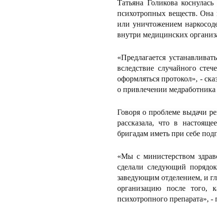
Татьяна Голикова коснулась
психотропных веществ. Она 
или уничтожением наркосоде
внутри медицинских организ
«Предлагается устанавлива
вследствие случайного стеч
оформляться протокол», - ск
о привлечении медработника
Говоря о проблеме выдачи р
рассказала, что в настоящ
бригадам иметь при себе под
«Мы с министерством здраво
сделали следующий порядок
заведующим отделением, и г
организацию после того, 
психотропного препарата», - 