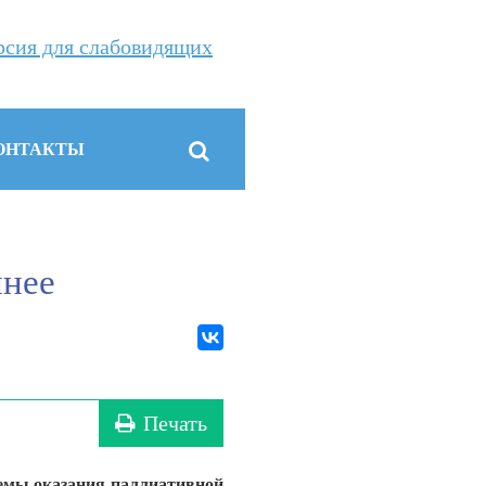
рсия для слабовидящих
ОНТАКТЫ
пнее
Печать
темы оказания паллиативной