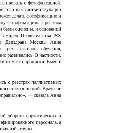
актировать с фотофиксацией.
сле того как соответствующий
 может делать фотофиксацию и
нему фотофиксацию. При этом
ми были оценены, и оснований
а зампред Правительства РФ.
щи Депздрава Москвы Анна
т трех факторов: обучения,
но развивались. В частности,
ти от места прописки. Вместе
ись о реестрах паллиативных
ния остается низкой. Врачи не
неправильно», — сказала Анна
ий оборота наркотических и
ифицированного персонала, а
твах избыточны.