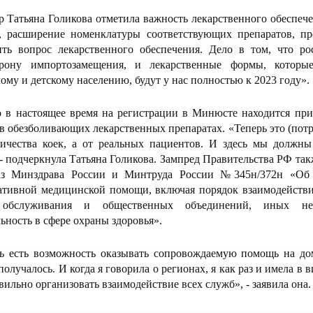
р Татьяна Голикова отметила важность лекарственного обеспе
е, расширение номенклатуры соответствующих препаратов, п
ть вопрос лекарственного обеспечения. Дело в том, что рос
рону импортозамещения, и лекарственные формы, которы
му и детскому населению, будут у нас полностью к 2023 году».
то в настоящее время на регистрации в Минюсте находится пр
в обезболивающих лекарственных препаратах. «Теперь это (потр
личества коек, а от реальных пациентов. И здесь мы должны
 подчеркнула Татьяна Голикова. Зампред Правительства РФ так
аз Минздрава России и Минтруда России №345н/372н «Об 
ативной медицинской помощи, включая порядок взаимодейств
 обслуживания и общественных объединений, иных нек
ность в сфере охраны здоровья».
ь есть возможность оказывать сопровождаемую помощь на до
 получалось. И когда я говорила о регионах, я как раз и имела в 
вильно организовать взаимодействие всех служб», - заявила она.