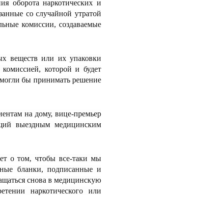
ния оборота наркотических и
занные со случайной утратой
льные комиссии, создаваемые
ых веществ или их упаковки
 комиссией, которой и будет
е могли бы принимать решение
ентам на дому, вице-премьер
яющий выездным медицинским
ет о том, чтобы все-таки мы
рные бланки, подписанные и
ащаться снова в медицинскую
етении наркотического или