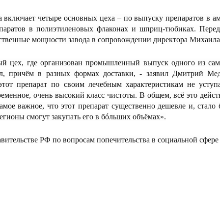
а включает четыре основных цеха – по выпуску препаратов в ам
епаратов в полиэтиленовых флаконах и шприц-тюбиках. Пере
ственные мощности завода в сопровождении директора Михаила
вый цех, где организован промышленный выпуск одного из са
ил, причём в разных формах доставки, - заявил Дмитрий Ме
 этот препарат по своим лечебным характеристикам не уступ
еменное, очень высокий класс чистоты. В общем, всё это дейс
амое важное, что этот препарат существенно дешевле и, стало 
егионы смогут закупать его в бóльших объёмах».
вительстве РФ по вопросам попечительства в социальной сфере