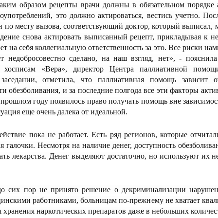
аким образом рецепты врачи должны в обязательном порядке 
оупотреблений, это должно актироваться, вестись учетно. По
 по месту вызова, соответствующий доктор, который выписал,
ждение снова актировать выписанный рецепт, прикладывая к 
ет на себя коллегиальную ответственность за это. Все риски на
дет недобросовестно сделано, на наш взгляд, нет», - пояснил
 хосписам «Вера», директор Центра паллиативной помо
заседании, отметила, что паллиативная помощь зависит о
и обезболивания, и за последние полгода все эти факторы актив
прошлом году появилось право получать помощь вне зависимос
туация еще очень далека от идеальной.
йствие пока не работает. Есть ряд регионов, которые отчитал
я галочки. Несмотря на наличие денег, доступность обезболива
чать лекарства. Денег выделяют достаточно, но используют их 
до сих пор не принято решение о декриминализации нарушен
инскими работниками, больницам по-прежнему не хватает квал
 хранения наркотических препаратов даже в небольших количес