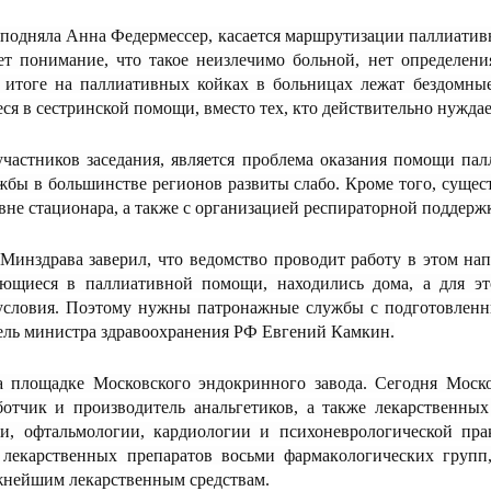
подняла Анна Федермессер, касается маршрутизации паллиатив
ует понимание, что такое неизлечимо больной, нет определени
В итоге на паллиативных койках в больницах лежат бездомны
я в сестринской помощи, вместо тех, кто действительно нужда
частников заседания, является проблема оказания помощи па
бы в большинстве регионов развиты слабо. Кроме того, сущест
не стационара, а также с организацией респираторной поддерж
 Минздрава заверил, что ведомство проводит работу в этом на
ющиеся в паллиативной помощи, находились дома, а для э
 условия. Поэтому нужны патронажные службы с подготовле
тель министра здравоохранения РФ Евгений Камкин.
а площадке Московского эндокринного завода. Сегодня Моск
отчик и производитель анальгетиков, а также лекарственны
и, офтальмологии, кардиологии и психоневрологической пра
 лекарственных препаратов восьми фармакологических групп,
жнейшим лекарственным средствам.