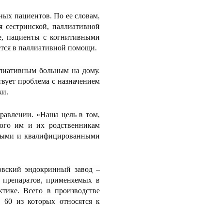
ных пациентов. По ее словам,
я сестринской, паллиативной
е, пациенты с когнитивными
ется в паллиативной помощи.
ллиативным больным на дому.
вует проблема с назначением
ки.
правлении. «Наша цель в том,
того им и их родственникам
нными и квалифицированными
овский эндокринный завод –
х препаратов, применяемых в
ктике. Всего в производстве
 60 из которых относятся к