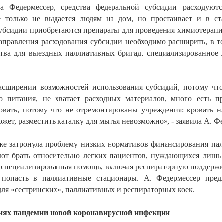
а Федермессер, средства федеральной субсидии расходуютс
е только не выдается людям на дом, но простаивает и в с
субсидии приобретаются препараты для проведения химиотерап
направления расходования субсидии необходимо расширить, в т
ства для выездных паллиативных бригад, специализированное 
асширении возможностей использования субсидий, потому что
о питания, не хватает расходных материалов, много есть п
овать, потому что не отремонтированы учреждения: кровать на
жет, разместить каталку для мытья невозможно», - заявила А. Ф
же затронула проблему низких нормативов финансирования пал
ют брать относительно легких пациентов, нуждающихся лишь
я специализированная помощь, включая респираторную поддержк
т попасть в паллиативные стационары. А. Федермессер пре
ля «сестринских», паллиативных и респираторных коек.
иях пандемии новой коронавирусной инфекции