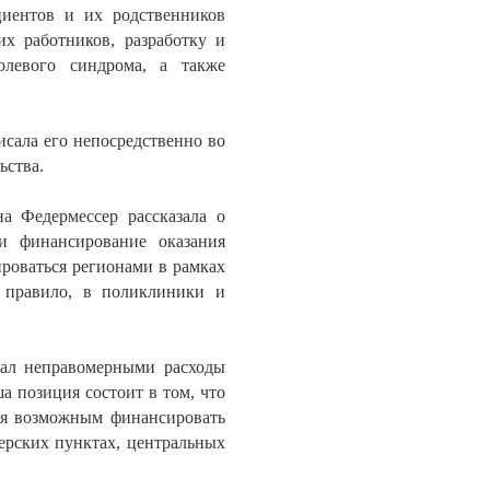
циентов и их родственников
х работников, разработку и
олевого синдрома, а также
исала его непосредственно во
ьства.
а Федермессер рассказала о
и финансирование оказания
роваться регионами в рамках
 правило, в поликлиники и
нал неправомерными расходы
а позиция состоит в том, что
тся возможным финансировать
ерских пунктах, центральных