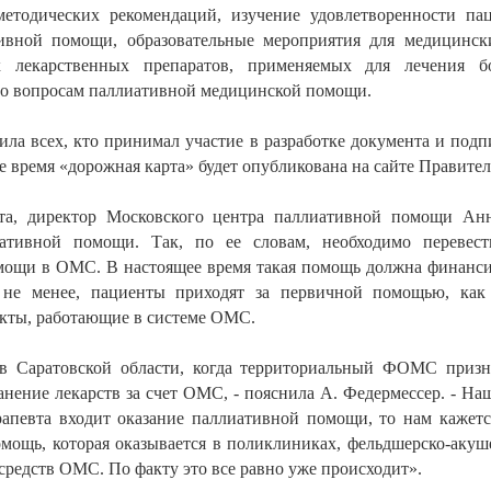
методических рекомендаций, изучение удовлетворенности па
тивной помощи, образовательные мероприятия для медицински
х лекарственных препаратов, применяемых для лечения б
о вопросам паллиативной медицинской помощи.
ила всех, кто принимал участие в разработке документа и подп
е время «дорожная карта» будет опубликована на сайте Правител
та, директор Московского центра паллиативной помощи Анн
ативной помощи. Так, по ее словам, необходимо перевест
ощи в ОМС. В настоящее время такая помощь должна финанси
м не менее, пациенты приходят за первичной помощью, как
кты, работающие в системе ОМС.
 в Саратовской области, когда территориальный ФОМС приз
нение лекарств за счет ОМС, - пояснила А. Федермессер. - Наш
ерапевта входит оказание паллиативной помощи, то нам каже
ощь, которая оказывается в поликлиниках, фельдшерско-акуш
 средств ОМС. По факту это все равно уже происходит».