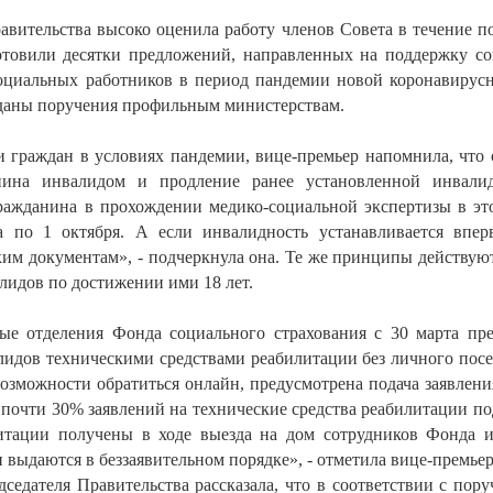
авительства высоко оценила работу членов Совета в течение п
отовили десятки предложений, направленных на поддержку с
социальных работников в период пандемии новой коронавирус
даны поручения профильным министерствам.
и граждан в условиях пандемии, вице-премьер напомнила, что 
нина инвалидом и продление ранее установленной инвалид
ражданина в прохождении медико-социальной экспертизы в эт
 по 1 октября. А если инвалидность устанавливается вперв
им документам», - подчеркнула она. Те же принципы действую
лидов по достижении ими 18 лет.
ые отделения Фонда социального страхования с 30 марта пр
лидов техническими средствами реабилитации без личного пос
озможности обратиться онлайн, предусмотрена подача заявлен
почти 30% заявлений на технические средства реабилитации п
итации получены в ходе выезда на дом сотрудников Фонда и
 выдаются в беззаявительном порядке», - отметила вице-премьер
дседателя Правительства рассказала, что в соответствии с пор