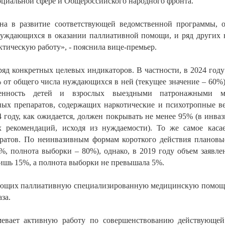
оциальной сфере и Общероссийского народного фронта.
ана в развитие соответствующей ведомственной программы, 
нуждающихся в оказании паллиативной помощи, и ряд других
ктическую работу», - пояснила вице-премьер.
ряд конкретных целевых индикаторов. В частности, в 2024 го
от общего числа нуждающихся в ней (текущее значение – 60%).
ченность детей и взрослых выездными патронажными ме
ых препаратов, содержащих наркотические и психотропные ве
 году, как ожидается, должен покрывать не менее 95% (в инва
х рекомендаций, исходя из нуждаемости). То же самое каса
ратов. По неинвазивным формам короткого действия плановы
0%, полнота выборки – 80%), однако, в 2019 году объем заяв
лишь 15%, а полнота выборки не превышала 5%.
ающих паллиативную специализированную медицинскую помощь
аза.
евает активную работу по совершенствованию действующей