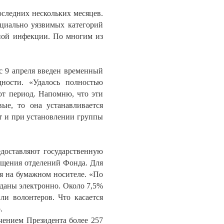
оследних нескольких месяцев.
оциально уязвимых категорий
ной инфекции. По многим из
с 9 апреля введен временный
ности. «Удалось полностью
от период. Напомню, что эти
ые, то она устанавливается
т и при установлении группы
едоставляют государственную
ещения отделений Фонда. Для
ия на бумажном носителе. «По
оданы электронно. Около 7,5%
ли волонтеров. Что касается
.
учением Президента более 257