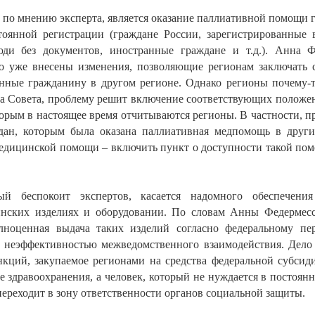
 по мнению эксперта, является оказание паллиативной помощи
оянной регистрации (граждане России, зарегистрированные 
юди без документов, иностранные граждане и т.д.). Анна Ф
тво уже внесены изменения, позволяющие регионам заключать
занные гражданину в другом регионе. Однако регионы почему-т
а Совета, проблему решит включение соответствующих положен
рым в настоящее время отчитываются регионы. В частности, пр
ждан, которым была оказана паллиативная медпомощь в други
едицинской помощи – включить пункт о доступности такой по
ый беспокоит экспертов, касается надомного обеспечени
нских изделиях и оборудовании. По словам Анны Федермесс
лноценная выдача таких изделий согласно федеральному пер
с неэффективностью межведомственного взаимодействия. Дело 
ций, закупаемое регионами на средства федеральной субсид
е здравоохранения, а человек, который не нуждается в посто
переходит в зону ответственности органов социальной защиты.