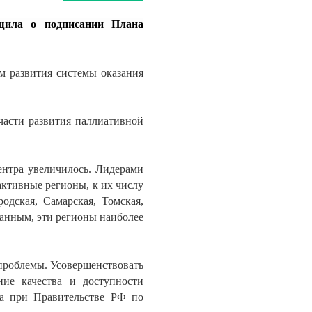
щила о подписании Плана
м развития системы оказания
части развития паллиативной
ентра увеличилось. Лидерами
активные регионы, к их числу
одская, Самарская, Томская,
анным, эти регионы наиболее
проблемы. Усовершенствовать
ие качества и доступности
та при Правительстве РФ по