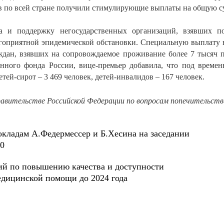
в по всей стране получили стимулирующие выплаты на общую су
ла и поддержку негосударственных организаций, взявших п
гоприятной эпидемической обстановки. Специальную выплату в
ждан, взявших на сопровождаемое проживание более 7 тысяч
нного фонда России, вице-премьер добавила, что под време
етей-сирот – 3 469 человек, детей-инвалидов – 167 человек.
авительстве Российской Федерации по вопросам попечительства
окладам А.Федермессер и Б.Хесина на заседании
20
ий по повышению качества и доступности
едицинской помощи до 2024 года