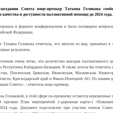
аседании Совета вице-премьер Татьяна Голикова сооб
качества и доступности паллиативной помощи до 2024 года.
 прошло в формате конференцсвязи и было посвящено вопроса
ийской Федерации.
е Татьяна Голикова отметила, что многие из мер, принятых в 
ервые результаты.
ионам очень четко, что количество выездов паллиативного ц
 и Республика Кабардино-Балкария. Я также хотела бы отметить 
стан, Пензенская, Брянская, Ивановская, Московская, Нижегор
бласти, Краснодарский край и Ямало-Ненецкий АО. По нашим д
ции Совета», - отметила вице-премьер.
ны Голиковой, в этой сфере по-прежнему остаются нерешенные 
 призван План мероприятий («дорожная карта») «Повышен
024 года. Документ подготовлен при участии членов Сове