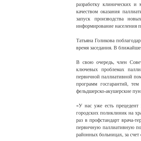
разработку клинических и 
качеством оказания паллиа
запуск производства новы
информирование населения п
Татьяна Голикова поблагодар
время заседания. В ближайше
В свою очередь, член Сове
ключевых проблемах палли
первичной паллиативной пом
программ госгарантий, те
фельдшерско-акушерские пун
«У нас уже есть прецедент
городских поликлиник на хра
раз в профстандарт врача-т
первичную паллиативную пом
районных больницах, за счет